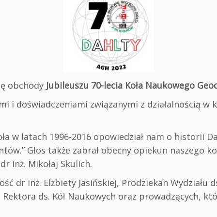
się obchody
Jubileuszu 70-lecia Koła Naukowego Geo
i doświadczeniami związanymi z działalnością w kole
oła w latach 1996-2016 opowiedział nam o historii Da
ntów.” Głos także zabrał obecny opiekun naszego koł
r inż. Mikołaj Skulich.
ć dr inż. Elżbiety Jasińskiej, Prodziekan Wydziału ds
Rektora ds. Kół Naukowych oraz prowadzących, któr