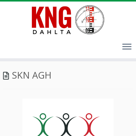
Przejdź
SKN AGH
do
treści