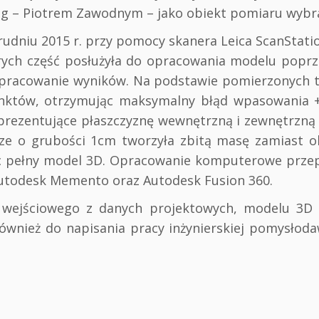
ng – Piotrem Zawodnym – jako obiekt pomiaru wyb
udniu 2015 r. przy pomocy skanera Leica ScanStatio
tórych część posłużyła do opracowania modelu popr
 opracowanie wyników. Na podstawie pomierzonych t
nktów, otrzymując maksymalny błąd wpasowania 
prezentujące płaszczyznę wewnętrzną i zewnętrzną 
urze o grubości 1cm tworzyła zbitą masę zamiast 
jąc pełny model 3D. Opracowanie komputerowe prze
utodesk Memento oraz Autodesk Fusion 360.
 wejściowego z danych projektowych, modelu 3D
wnież do napisania pracy inżynierskiej pomysłodaw