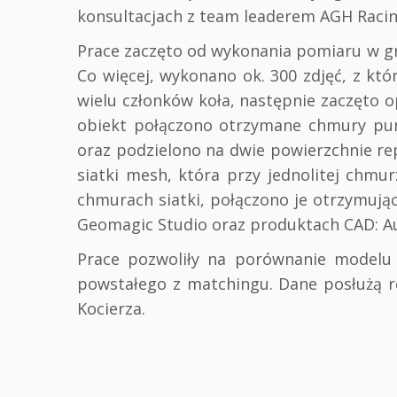
konsultacjach z team leaderem AGH Raci
Prace zaczęto od wykonania pomiaru w gr
Co więcej, wykonano ok. 300 zdjęć, z k
wielu członków koła, następnie zaczęto
obiekt połączono otrzymane chmury pu
oraz podzielono na dwie powierzchnie re
siatki mesh, która przy jednolitej chm
chmurach siatki, połączono je otrzymu
Geomagic Studio oraz produktach CAD: A
Prace pozwoliły na porównanie modelu
powstałego z matchingu. Dane posłużą ró
Kocierza.