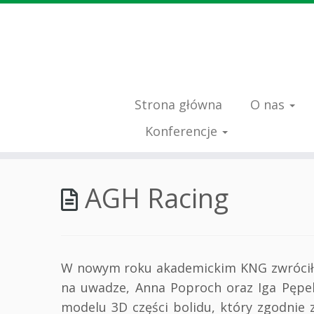
Strona główna
O nas
Konferencje
Przejdź
do
AGH Racing
treści
W nowym roku akademickim KNG zwróciło
na uwadze, Anna Poproch oraz Iga Pępek
modelu 3D części bolidu, który zgodnie 