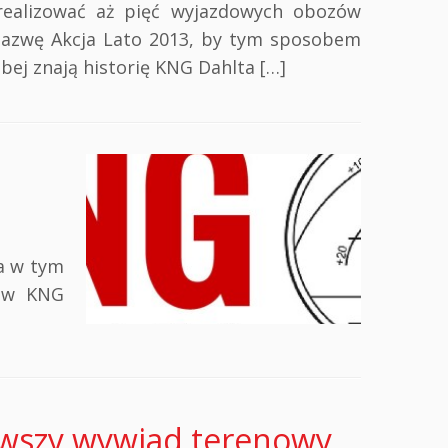
zrealizować aż pięć wyjazdowych obozów
nazwę Akcja Lato 2013, by tym sposobem
abej znają historię KNG Dahlta […]
ła w tym
ków KNG
erwszy wywiad terenowy