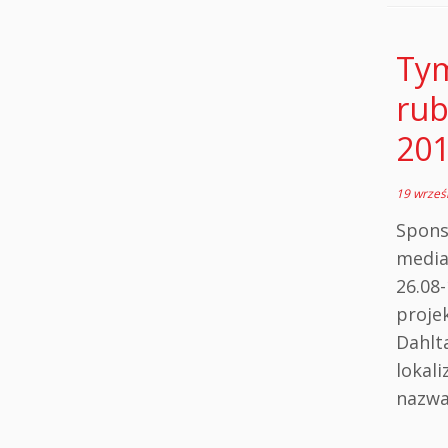
Tym
rub
20
19 wrześ
Spo
med
26.08
proje
Dahlt
lokal
nazwa