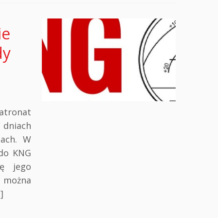
ie
dy
onat
iach
dach. W
 do KNG
ię jego
z można
]