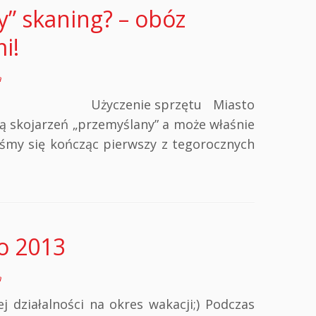
y” skaning? – obóz
i!
a
alny Użyczenie sprzętu Miasto
gą skojarzeń „przemyślany” a może właśnie
iśmy się kończąc pierwszy z tegorocznych
to 2013
a
 działalności na okres wakacji;) Podczas