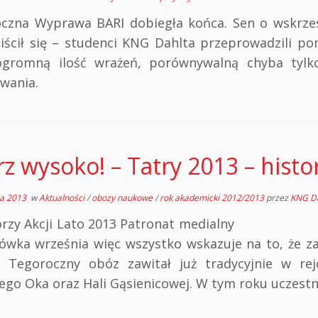
czna Wyprawa BARI dobiegła końca. Sen o wskrzesz
iścił się – studenci KNG Dahlta przeprowadzili pom
gromną ilość wrażeń, porównywalną chyba tylk
wania.
rz wysoko! – Tatry 2013 – hist
ia 2013
w
Aktualności
/
obozy naukowe
/
rok akademicki 2012/2013
przez
KNG Da
sorzy Akcji Lato 2013 Patronat media
łówka września więc wszystko wskazuje na to, że z
. Tegoroczny obóz zawitał już tradycyjnie w re
ego Oka oraz Hali Gąsienicowej. W tym roku uczestn