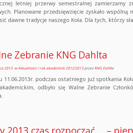
cznej letniej przerwy semestralnej zamierzamy 
ych. Planowane przedsięwzięcie zyskało wspólną 
ić dawne tradycje naszego Koła. Dla tych, którzy sł
ne Zebranie KNG Dahlta
ca 2013
w
Aktualności
/
rok akademicki 2012/2013
przez
KNG Dahlta
u 11.06.2013r. podczas ostatniego już spotkania Ko
akademickim, odbyło się Walne Zebranie Człon
.
ry 2013 czas rozpocząć … – pi