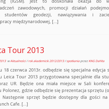
eng (IGSM). Jest to doskonała okazja do w
adczeń zawodowych, promocji działań podejm
z studentów geodezji, nawiązywania i zacieś
pracy międzynarodowej, […]
ca Tour 2013
2013
w
Aktualności
/
rok akademicki 2012/2013
/
spotkania
przez
KNG Dahlta
u 18 czerwca 2013r. odbędzie się specjalna edycja 
lu Leica Tour 2013 przygotowana specjalnie dla st
raz UR. Będzie ona miała miejsce w Sali konfere
u Polonez, gdzie odbędzie się prezentacja sprzętu (
). Następnie sprzęt będzie dostępny dla gości na 
unch Cafe. […]