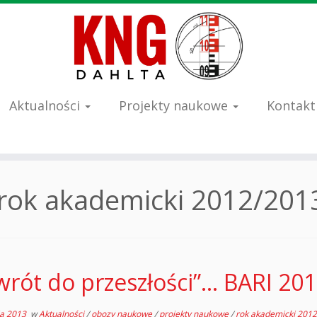
Aktualności
Projekty naukowe
Kontakt
rok akademicki 2012/201
rót do przeszłości”… BARI 201
ia 2013
w
Aktualności
/
obozy naukowe
/
projekty naukowe
/
rok akademicki 201