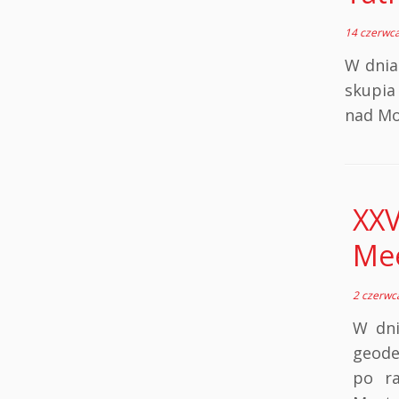
14 czerwc
W dnia
skupia
nad Mo
XXV
Mee
2 czerwc
W dni
geode
po ra