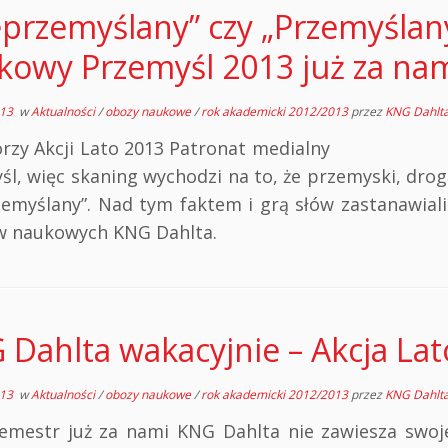
eprzemyślany” czy „Przemyślan
kowy Przemyśl 2013 już za nam
013
w
Aktualności
/
obozy naukowe
/
rok akademicki 2012/2013
przez
KNG Dahlt
sorzy Akcji Lato 2013 Patronat medi
śl, więc skaning wychodzi na to, że przemyski, dro
zemyślany”. Nad tym faktem i grą słów zastanawial
 naukowych KNG Dahlta.
 Dahlta wakacyjnie – Akcja La
013
w
Aktualności
/
obozy naukowe
/
rok akademicki 2012/2013
przez
KNG Dahlt
emestr już za nami KNG Dahlta nie zawiesza swojej