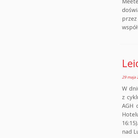
Meet
doświ
prze
współ
Lei
29 maja 
W dni
z cyk
AGH o
Hotel
16:15
nad L