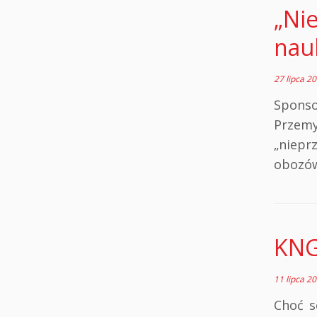
„Ni
nau
27 lipca 2
Spon
Przemy
„niepr
obozów
KNG
11 lipca 2
Choć s