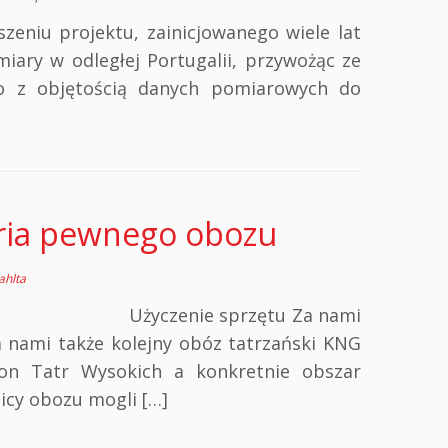
eniu projektu, zainicjowanego wiele lat
iary w odległej Portugalii, przywożąc ze
o z objętością danych pomiarowych do
oria pewnego obozu
hlta
lny Użyczenie sprzętu Za nami
a nami także kolejny obóz tatrzański KNG
jon Tatr Wysokich a konkretnie obszar
icy obozu mogli […]