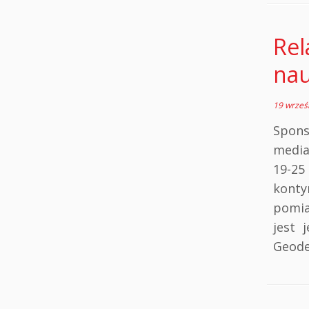
Rel
nau
19 wrześ
Spo
med
19-25
kont
pomia
jest 
Geode