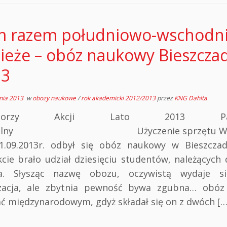
 razem południowo-wschodn
ieże – obóz naukowy Bieszcza
13
nia 2013
w
obozy naukowe
/
rok akademicki 2012/2013
przez
KNG Dahlta
nsorzy Akcji Lato 2013 Patr
ialny Użyczenie sprzętu W dn
-1.09.2013r. odbył się obóz naukowy w Bieszcza
kcie brało udział dziesięciu studentów, należących
a. Słysząc nazwę obozu, oczywistą wydaje s
izacja, ale zbytnia pewność bywa zgubna… obó
ć międzynarodowym, gdyż składał się on z dwóch […