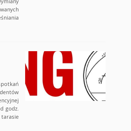
ymiany
owanych
niania
spotkań
udentów
ncyjnej
od godz.
tarasie