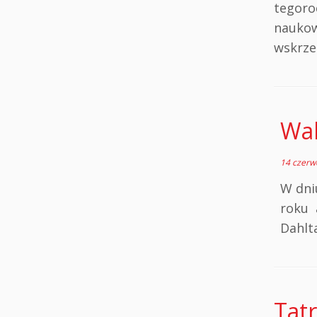
tegoro
naukow
wskrzes
Wal
14 czerw
W dni
roku 
Dahlta
Tat