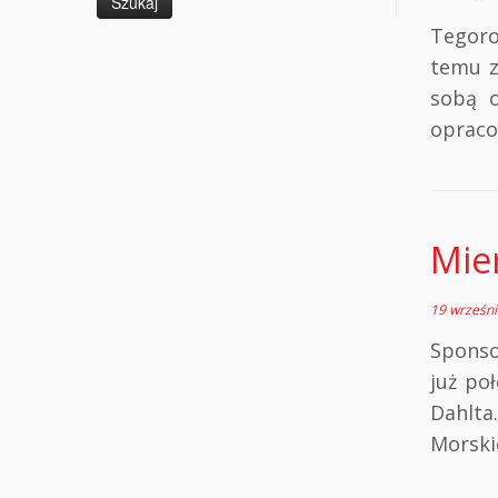
Tegoro
temu z
sobą o
opraco
Mie
19 wrześn
Spon
już po
Dahlta
Morski