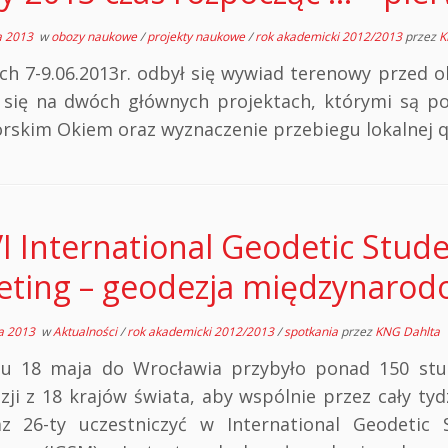
a 2013
w
obozy naukowe
/
projekty naukowe
/
rok akademicki 2012/2013
przez
K
ch 7-9.06.2013r. odbył się wywiad terenowy przed
 się na dwóch głównych projektach, którymi są p
rskim Okiem oraz wyznaczenie przebiegu lokalnej qu
I International Geodetic Stud
ting – geodezja międzynarod
a 2013
w
Aktualności
/
rok akademicki 2012/2013
/
spotkania
przez
KNG Dahlta
u 18 maja do Wrocławia przybyło ponad 150 st
zji z 18 krajów świata, aby wspólnie przez cały tyd
z 26-ty uczestniczyć w International Geodetic 