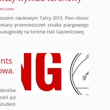
NG Dahlta
 obozem naukowym Tatry 2013. Plan obozu
omiary przemieszczeń stożka piargowego
asigeoidy na terenie Hali Gąsienicowej.
ents
owa.
udentów
zień już
Student