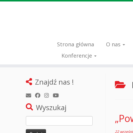
Strona główna
O nas
Konferencje
Przejdź
do
Znajdź nas !
treści
Wyszukaj
„Pow
Szukaj:
22 wrześn