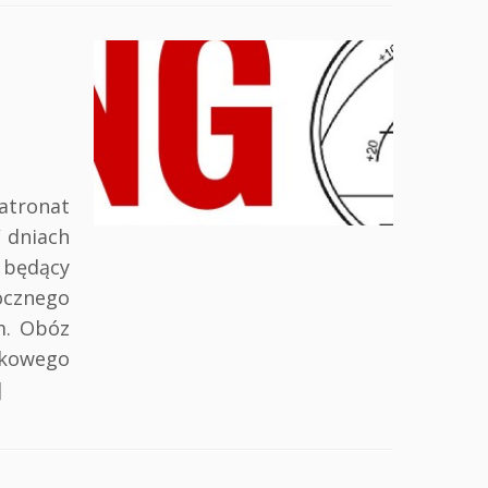
onat
iach
, będący
cznego
m. Obóz
ukowego
]