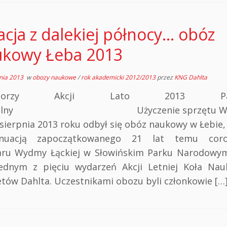
acja z dalekiej północy… obóz
kowy Łeba 2013
nia 2013
w
obozy naukowe
/
rok akademicki 2012/2013
przez
KNG Dahlta
nsorzy Akcji Lato 2013 Patr
ialny Użyczenie sprzętu W dn
 sierpnia 2013 roku odbył się obóz naukowy w Łebie
ynuacją zapoczątkowanego 21 lat temu coro
ru Wydmy Łąckiej w Słowińskim Parku Narodowy
jednym z pięciu wydarzeń Akcji Letniej Koła Na
tów Dahlta. Uczestnikami obozu byli członkowie […