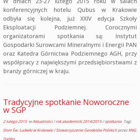
W dniach 23-27 lutego 2015 roku w salach
konferencyjnych hotelu Qubus w Krakowie
odbyła się kolejna, już XXIV edycja Szkoły
Eksploatacji Podziemnej. Corocznymi
organizatorami spotkania są: Instytut
Gospodarki Surowcami Mineralnymi i Energii PAN
oraz Katedra Górnictwa Podziemnego AGH, przy
współpracy z największymi przedsiębiorstwami z
branży górniczej w kraju.
Tradycyjne spotkanie Noworoczne
w SGP
2 lutego 2015
w
Aktualności
/
rok akademicki 2014/2015
/
spotkania
Tagi
Dom Św. Ludwiki w Krakowie
/
Stowarzyszenie Geodetów Polskich
przez
KNG
Dahlta