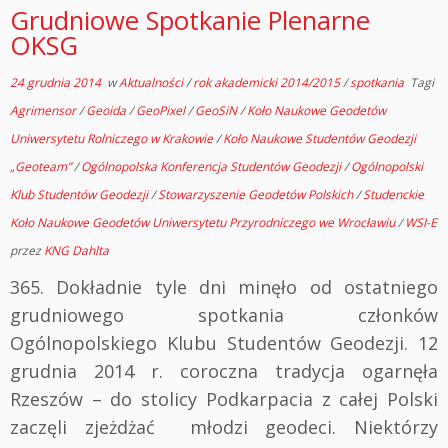
Grudniowe Spotkanie Plenarne
OKSG
24 grudnia 2014
w
Aktualności
/
rok akademicki 2014/2015
/
spotkania
Tagi
Agrimensor
/
Geoida
/
GeoPixel
/
GeoSiN
/
Koło Naukowe Geodetów
Uniwersytetu Rolniczego w Krakowie
/
Koło Naukowe Studentów Geodezji
„Geoteam”
/
Ogólnopolska Konferencja Studentów Geodezji
/
Ogólnopolski
Klub Studentów Geodezji
/
Stowarzyszenie Geodetów Polskich
/
Studenckie
Koło Naukowe Geodetów Uniwersytetu Przyrodniczego we Wrocławiu
/
WSI-E
przez
KNG Dahlta
365. Dokładnie tyle dni minęło od ostatniego
grudniowego spotkania członków
Ogólnopolskiego Klubu Studentów Geodezji. 12
grudnia 2014 r. coroczna tradycja ogarnęła
Rzeszów – do stolicy Podkarpacia z całej Polski
zaczęli zjeżdżać młodzi geodeci. Niektórzy